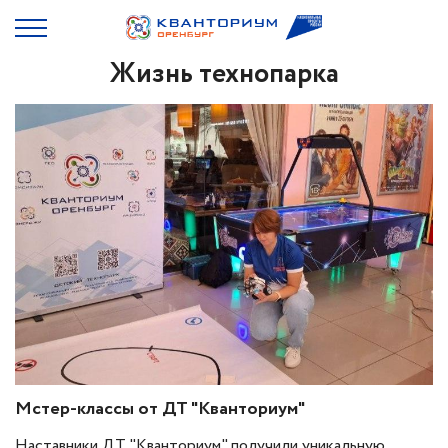
Жизнь технопарка
Мстер-классы от ДТ "Кванториум"
Наставники ДТ "Кванториум" получили уникальную