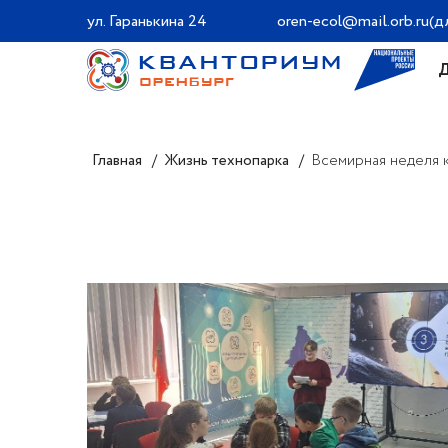
ул. Гаранькина 24
oren-ecol@mail.orb.ru
(д
Главная
Жизнь технопарка
Всемирная неделя к